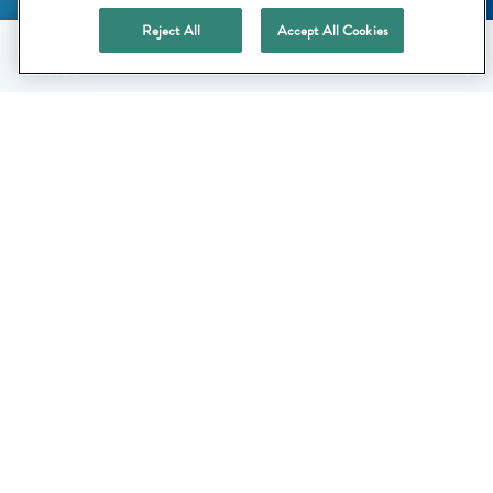
Reject All
Accept All Cookies
ACHETER MAINTENANT
SERVICE
LÉGAL
© 2024 Galderma. Tous droits réservés. Toutes les marques sont la
propriété de leurs détenteurs respectifs. Produits cosmétiques. Ce
site internet n’est pas un site marchand. L’onglet « acheter
maintenant » permet uniquement à l’utilisateur qui le souhaite, d’être
redirigé vers des sites marchands indépendants
Les informations contenues sur ce site web ne constituent pas un
avis médical. Demandez conseil à votre médecin ou votre
pharmacien CET207F – Juillet 2024 ​