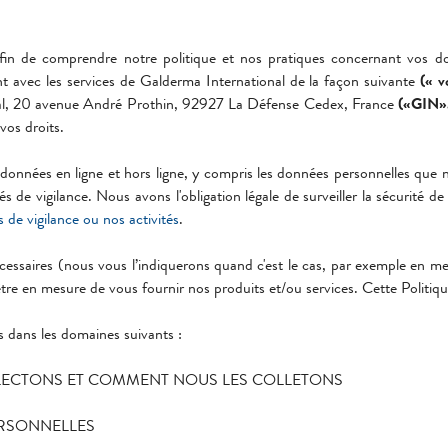
fin de comprendre notre politique et nos pratiques concernant vos do
ent avec les services de Galderma International de la façon suivante
(« v
tional, 20 avenue André Prothin, 92927 La Défense Cedex, France
(«GIN»
vos droits.
e données en ligne et hors ligne, y compris les données personnelles que n
ités de vigilance. Nous avons l'obligation légale de surveiller la sécurité
s de vigilance ou nos activités
.
cessaires (nous vous l’indiquerons quand c'est le cas, par exemple en m
tre en mesure de vous fournir nos produits et/ou services. Cette Politique
s dans les domaines suivants :
LECTONS ET COMMENT NOUS LES COLLETONS
ERSONNELLES