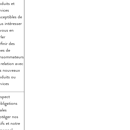
oduits et
rvices
sceptibles de
us intéresser
 vous en
rler
finir des
pes de
nsommateurs
 relation avec
s nouveaux
oduits ou
rvices
spect
obligations
gales
otéger nos
tifs et notre
rsonnel