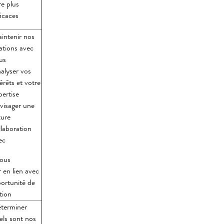
re plus
ficaces
intenir nos
lations avec
us
alyser vos
érêts et votre
pertise
visager une
ture
llaboration
ec
vous
 en lien avec
ortunité de
tion
́terminer
els sont nos