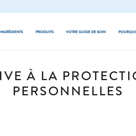
INGRÉDIENTS
PRODUITS
VOTRE GUIDE DE SOIN
POURQUO
rès sèche
Les basiques
TIVE À LA PROTECT
Optimal Hydration
PERSONNELLES
Pro Dryness Control