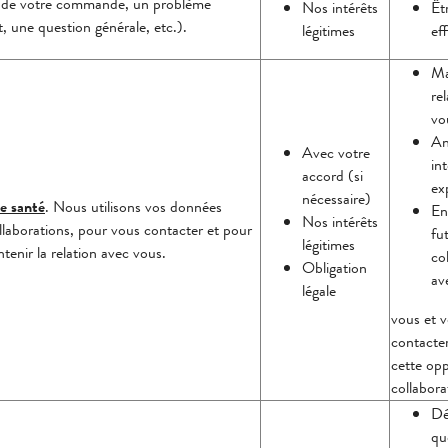
́tat de votre commande, un problème
Nos intérêts
Êt
une question générale, etc.).
légitimes
ef
Ma
re
vo
An
Avec votre
int
accord (si
ex
nécessaire)
e santé
. Nous utilisons vos données
En
Nos intérêts
collaborations, pour vous contacter et pour
fu
légitimes
tenir la relation avec vous.
co
Obligation
av
légale
vous et 
contacter
cette opp
collabora
De
qu