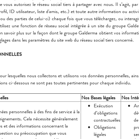
 vous autorisez le réseau social tiers à partager avec nous. Il s’agit, 
rofil, ID utilisateur, liste d'amis, etc.) et toute autre information ou acti
 (ou des parties de celui-ci) chaque fois que vous téléchargez, ou inte
utilisez une fonction de réseau social intégrée à un site du groupe G
 en savoir plus sur la façon dont le groupe Galderma obtient vos informati
glages dans les paramètres du site web du réseau social tiers concerné.
SONNELLES
pour lesquelles nous collectons et utilisons vos données personnelles, ain
sations ci-dessous ne sont pas toutes pertinentes pour chaque individu.
elles
Nos Bases légales
Nos Intér
Exécution
Am
́es personnelles à des fins de service à la
d’obligations
de
eignements. Cela nécessite généralement
contractuelles
de
les et des informations concernant la
Obligations
pr
uestion ou préoccupation que vous
légales
se