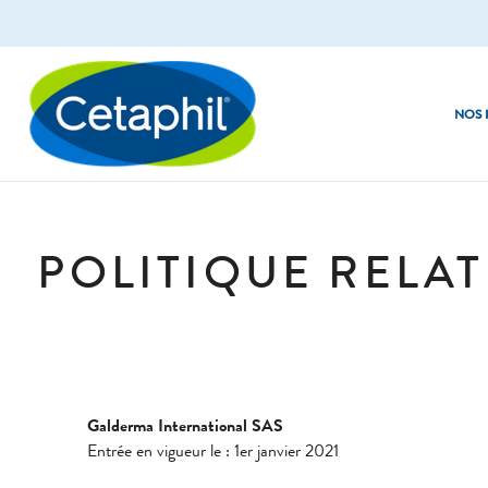
NOS 
Nettoyants visage​
Peau sèche à t
POLITIQUE RELA
Nettoyants corps
Peau normale
Soins du visage
Peau Mixte
Hydratants corps
Peau grasse
Soin des mains
Galderma International SAS
Entrée en vigueur le : 1er janvier 2021