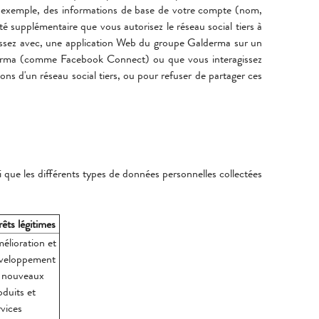
par exemple, des informations de base de votre compte (nom,
vité supplémentaire que vous autorisez le réseau social tiers à
ragissez avec, une application Web du groupe Galderma sur un
alderma (comme Facebook Connect) ou que vous interagissez
ons d'un réseau social tiers, ou pour refuser de partager ces
si que les différents types de données personnelles collectées
êts légitimes
élioration et
́veloppement
 nouveaux
oduits et
rvices