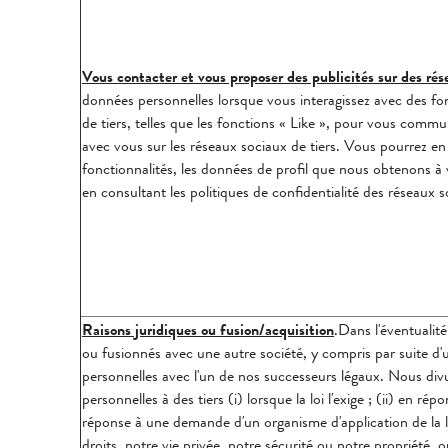
Vous contacter et vous proposer des publicités sur des rés
données personnelles lorsque vous interagissez avec des fon
de tiers, telles que les fonctions « Like », pour vous commun
avec vous sur les réseaux sociaux de tiers. Vous pourrez en
fonctionnalités, les données de profil que nous obtenons à
en consultant les politiques de confidentialité des réseaux s
Raisons juridiques ou fusion/acquisition
.Dans l'éventualit
ou fusionnés avec une autre société, y compris par suite d'
personnelles avec l'un de nos successeurs légaux. Nous div
personnelles à des tiers (i) lorsque la loi l'exige ; (ii) en rép
réponse à une demande d'un organisme d'application de la l
droits, notre vie privée, notre sécurité ou notre propriété,