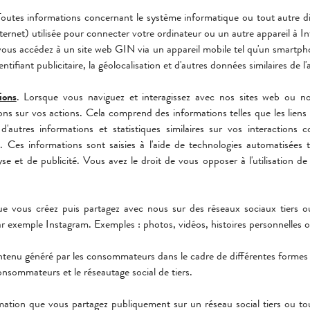
Toutes informations concernant le système informatique ou tout autre dis
nternet) utilisée pour connecter votre ordinateur ou un autre appareil à 
 vous accédez à un site web GIN via un appareil mobile tel qu'un smartp
entifiant publicitaire, la géolocalisation et d'autres données similaires de l
ions
. Lorsque vous naviguez et interagissez avec nos sites web ou nos
ns sur vos actions. Cela comprend des informations telles que les liens
d'autres informations et statistiques similaires sur vos interactio
. Ces informations sont saisies à l'aide de technologies automatisées 
alyse et de publicité. Vous avez le droit de vous opposer à l'utilisation d
e vous créez puis partagez avec nous sur des réseaux sociaux tiers ou
par exemple Instagram. Exemples : photos, vidéos, histoires personnelles 
ntenu généré par les consommateurs dans le cadre de différentes formes d
sommateurs et le réseautage social de tiers.
mation que vous partagez publiquement sur un réseau social tiers ou tout