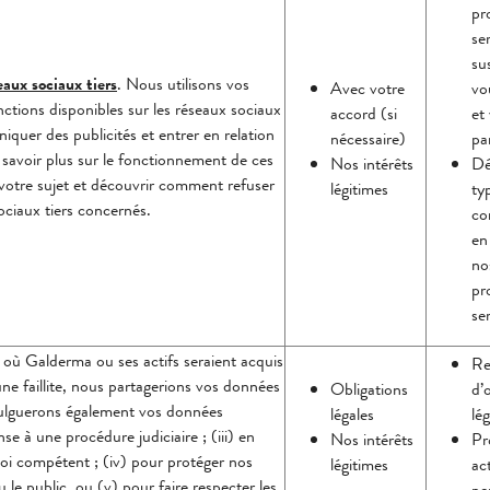
pr
se
su
eaux sociaux tiers
. Nous utilisons vos
Avec votre
vo
ctions disponibles sur les réseaux sociaux
accord (si
et
iquer des publicités et entrer en relation
nécessaire)
pa
 savoir plus sur le fonctionnement de ces
Nos intérêts
Dé
 votre sujet et découvrir comment refuser
légitimes
ty
ociaux tiers concernés.
co
en
no
pr
se
é où Galderma ou ses actifs seraient acquis
Re
une faillite, nous partagerions vos données
Obligations
d’
ulguerons également vos données
légales
lé
onse à une procédure judiciaire ; (iii) en
Nos intérêts
Pr
oi compétent ; (iv) pour protéger nos
légitimes
ac
 ou le public, ou (v) pour faire respecter les
pe