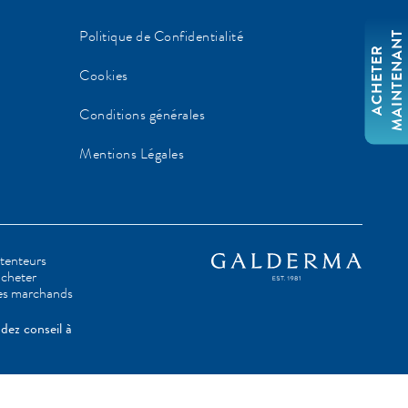
Politique de Confidentialité
T
A
C
H
E
T
E
R
M
A
I
N
T
E
N
A
N
Cookies
Conditions générales
Mentions Légales
étenteurs
acheter
ites marchands
dez conseil à