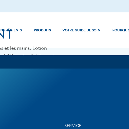
ANT
INGRÉDIENTS
PRODUITS
VOTRE GUIDE DE SOIN
POURQUO
s et les mains. Lotion
taphil® sont spécialement
rès sèche
Les basiques
lle des peaux sensibles et
Optimal Hydration
Pro Dryness Control
SERVICE