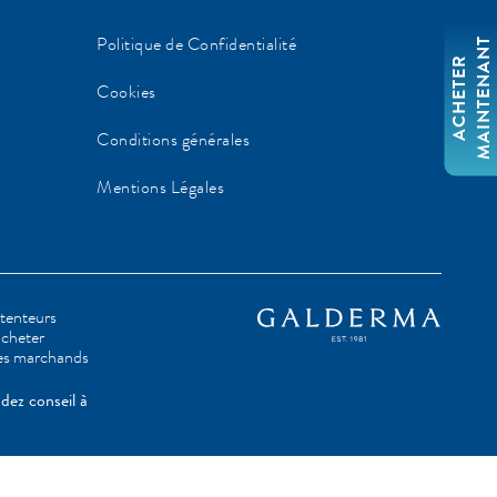
Politique de Confidentialité
T
A
C
H
E
T
E
R
M
A
I
N
T
E
N
A
N
Cookies
Conditions générales
Mentions Légales
étenteurs
acheter
ites marchands
dez conseil à