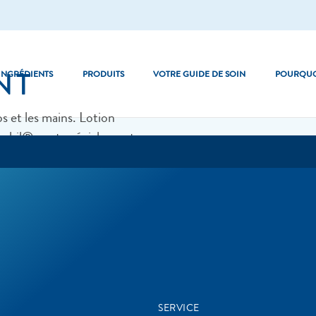
ANT
INGRÉDIENTS
PRODUITS
VOTRE GUIDE DE SOIN
POURQUO
s et les mains. Lotion
taphil® sont spécialement
rès sèche
Les basiques
lle des peaux sensibles et
Optimal Hydration
Pro Dryness Control
SERVICE